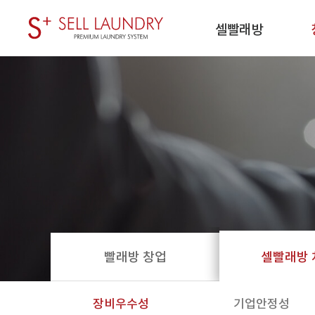
셀빨래방
브랜드 스토리
회사소개
셀
CEO 인사말
기업인증
빨래방 창업
셀빨래방 
장비우수성
기업안정성