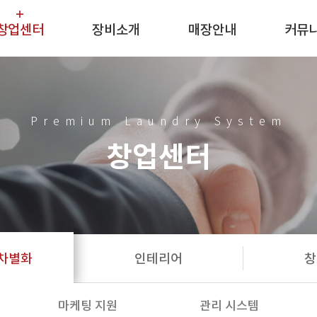
창업센터
장비소개
매장안내
커뮤
빨래방 창업
스피드퀸
매장검색
새소
빨래방 차별화
삼성전자
미디
Premium Laundry System
인테리어
기타장비
창업센터
창업절차
창업문의
차별화
인테리어
창
마케팅 지원
관리 시스템