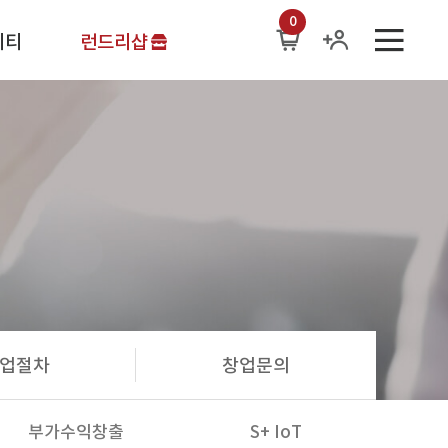
0
니티
런드리샵
식
어
업절차
창업문의
부가수익창출
S+ IoT