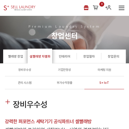
0
Premium Laundry System
창업센터
빨래방 창업
셀빨래방 차별화
인테리어
창업절차
창업문의
장비우수성
기업안정성
마케팅 지원
관리 시스템
부가수익창출
S+ IoT
장비우수성
강력한 퍼포먼스 세탁기기 공식파트너 셀빨래방